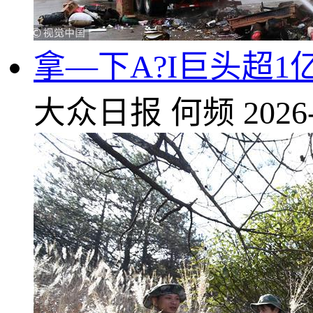
拿—下A?I巨头超
大众日报
何频
2026