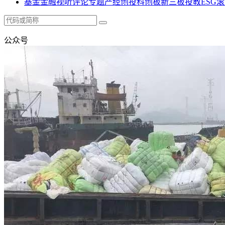
基金
金融
视听
评论
专题
产经
创投
科创板
新三板
投教
ESG
滚
公众号