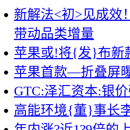
新解法<初>见成效
带动品类增量
苹果或!将{发}布新款Ap
苹果首款—折叠屏曝光
GTC:泽汇资本:
高能环境{董}事长
年内涨?近1?9倍