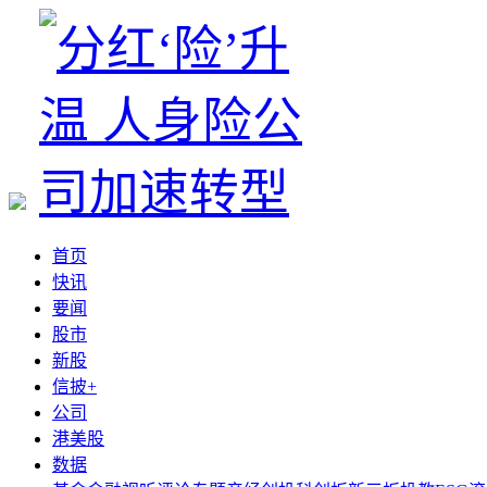
首页
快讯
要闻
股市
新股
信披+
公司
港美股
数据