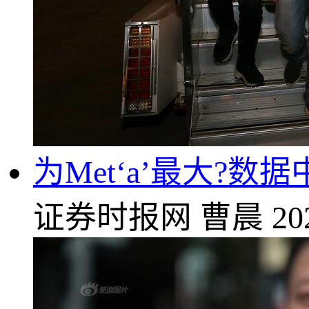
为Met‘a’最大?
证券时报网
曹晨
20